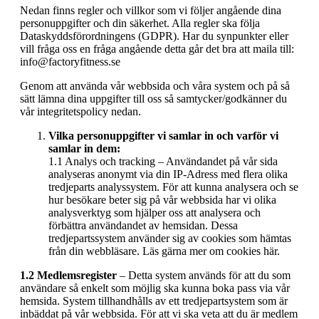
Nedan finns regler och villkor som vi följer angående dina
personuppgifter och din säkerhet. Alla regler ska följa
Dataskyddsförordningens (GDPR). Har du synpunkter eller
vill fråga oss en fråga angående detta går det bra att maila till:
info@factoryfitness.se
Genom att använda vår webbsida och våra system och på så
sätt lämna dina uppgifter till oss så samtycker/godkänner du
vår integritetspolicy nedan.
Vilka personuppgifter vi samlar in och varför vi
samlar in dem:
1.1 Analys och tracking – Användandet på vår sida
analyseras anonymt via din IP-Adress med flera olika
tredjeparts analyssystem. För att kunna analysera och se
hur besökare beter sig på vår webbsida har vi olika
analysverktyg som hjälper oss att analysera och
förbättra användandet av hemsidan. Dessa
tredjepartssystem använder sig av cookies som hämtas
från din webbläsare. Läs gärna mer om cookies här.
1.2 Medlemsregister
– Detta system används för att du som
användare så enkelt som möjlig ska kunna boka pass via vår
hemsida. System tillhandhålls av ett tredjepartsystem som är
inbäddat på vår webbsida. För att vi ska veta att du är medlem