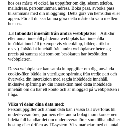
hos oss måste vi också ha uppgifter om dig, såsom telefon,
mailadress, personnummer, adress. Boka pass, avboka pass
tillsammans med din inloggning. Detta görs via hemsidan eller
appen. För att du ska kunna göra detta måste du vara medlem
hos oss.
1.3 Inbäddat innehåll från andra webbplatse
r – Artiklar
eller annat innehåll på denna webbplats kan innehålla
inbäddat innehåll (exempelvis videoklipp, bilder, artiklar
o.s.v.). Inbäddat innehåll från andra webbplatser beter sig
precis på samma sätt som om besökaren har besökt den
webbplatsen.
Dessa webbplatser kan samla in uppgifter om dig, använda
cookie-filer, bädda in ytterligare spårning från tredje part och
övervaka din interaktion med sagda inbäddade innehåll,
inklusive spårning av din interaktion med detta inbäddade
innehåll om du har ett konto och är inloggad på webbplatsen i
fråga.
Vilka vi delar dina data med:
Personuppgifter och annan data kan i vissa fall överföras till
underleverantörer, partners eller andra bolag inom koncernen.
I detta fall handlar det om underleverantörer som tillhandhåller
hosting eller driften av IT-system. Vi samarbetar med ett antal